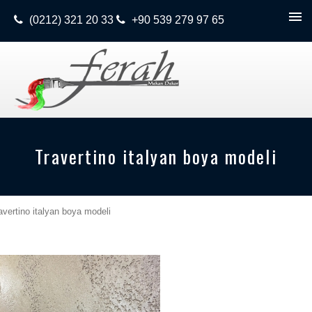
(0212) 321 20 33
+90 539 279 97 65
Travertino italyan boya modeli
avertino italyan boya modeli