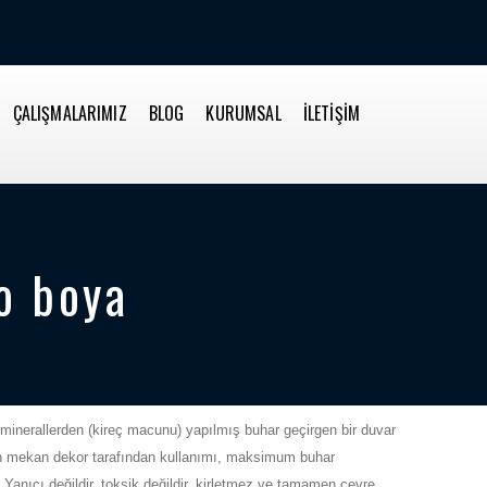
ÇALIŞMALARIMIZ
BLOG
KURUMSAL
İLETİŞİM
o boya
minerallerden (kireç macunu) yapılmış buhar geçirgen bir duvar
rah mekan dekor tarafından kullanımı, maksimum buhar
Yanıcı değildir, toksik değildir, kirletmez ve tamamen çevre