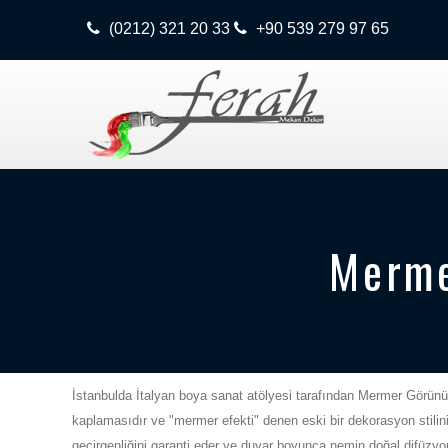
(0212) 321 20 33
+90 539 279 97 65
Merme
İstanbulda İtalyan boya sanat atölyesi tarafından Mermer Görünü
kaplamasıdır ve "mermer efekti" denen eski bir dekorasyon stili
geçirgenliğini garanti eder ve duvar boyunca nemin doğal difüzyo