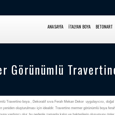
ANASAYFA
İTALYAN BOYA
BETONART
r Görünümlü Travertin
mlü Travertino boya , Dekoratif sıva Ferah Mekan Dekor uygulayıcısı, doğal 
nin yeniden oluşturulması için idealdir. Travertino mermer görünümlü boya fe
nuna yardımcı olur, bu nedenle zamanla kalıp ve bakterilerin oluşumunu önler. 